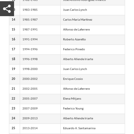
12
1982-1983
José Antonio Rodríguez Vivanco
13
1983-1985
Juan Carlos Lynch
14
1985-1987
Carlos María Martínez
15
1987-1991
Alfonso de Laferrere
16
1991-1994
Roberto Azaretto
17
1994-1996
Federico Pinedo
18
1996-1998
Alberto Allende Iriarte
19
1998-2000
Juan Carlos Lynch
20
2000-2002
Enrique Cossio
21
2002-2005
Alfonso de Laferrere
22
2005-2007
Elena Mitjans
23
2007-2009
Federico Young
24
2009-2013
Alberto Allende Iriarte
25
2013-2014
Eduardo A. Santamarina