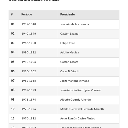
#
Período
Presidente
01
1932-1940
Joaquín de Anchorena
02
1940-1946
Gastón Lacaze
03
1946-1950
Felipe Yofre
04
1950-1952
Adolfo Mugica
05
1952-1956
Gastón Lacaze
06
1956-1962
Oscar D. Vicchi
07
1962-1966
Jorge Mariano Almada
08
1967-1973
José Antonio Rodríguez Vivanco
09
1973-1974
Alberto Gourdy Allende
10
1975-1976
Matilde Pérez del Cerro de Manetti
11
1976-1982
Ángel Ramón Castro Pintos